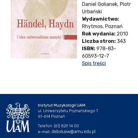
Daniel Golianek, Piotr
Urbański
Wydawnictwo:
Rhytmos, Poznań
Rok wydania:
2010
Liczba stron:
343
ISBN:
978-83-
60593-12-7
Spis treści
Instytut Muzykologii UAM
ul. Uniwersytetu Poznańskiego 7
61-614 Poznań
Telefon: (61) 829 14 00
debskaiw@amu.edu.pl
e-mail: