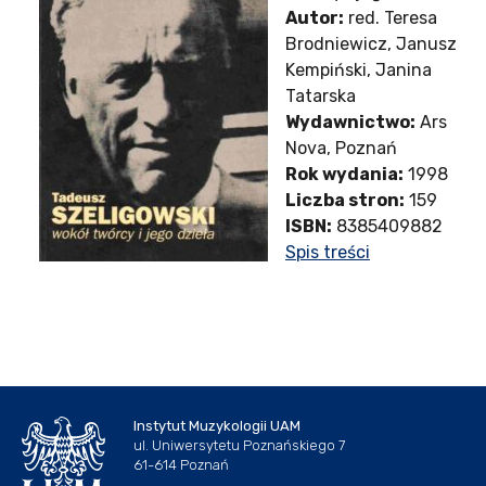
Autor:
red. Teresa
Brodniewicz, Janusz
Kempiński, Janina
Tatarska
Wydawnictwo:
Ars
Nova, Poznań
Rok wydania:
1998
Liczba stron:
159
ISBN:
8385409882
Spis treści
Instytut Muzykologii UAM
ul. Uniwersytetu Poznańskiego 7
61-614 Poznań